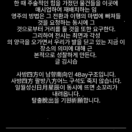
한 때 주술적인 힘을 가졌던 물건들을 이곳에
매시업하여 재배치하는 임
영주의 방법은 그 전환과 이행의 마법에 빠져들
것을 요청하는 동시에 그
것으로부터 거리를 둘 것을 또한 요구한다.
그리하여 전시는 최면과 각성
의 양극을 오가면서 우리가 발을 딛고 있는 지금 이
장소의 의미에 대해 근
본적으로 성찰하게 만든다.
글 김시습
사방四方이 남향南向인 4Bay구조입니다.
사방四方 팔방八方어느 구석도 죽지 않습니다.
일월성신日月星辰이 동시에 뜨면 소꼬리가
내려옵니다.
탈출脫出을 기원祈願합니다.