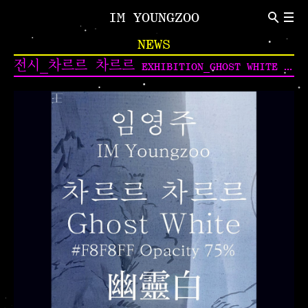
IM YOUNGZOO
ABOUT
NEWS
Introduction
CV
전시_차르르 차르르
EXHIBITION_GHOST WHITE (#F8F8FF OPACITY 75%)
NEWS
Indivisual Project
Participation Project
TEXT
Critic
Review