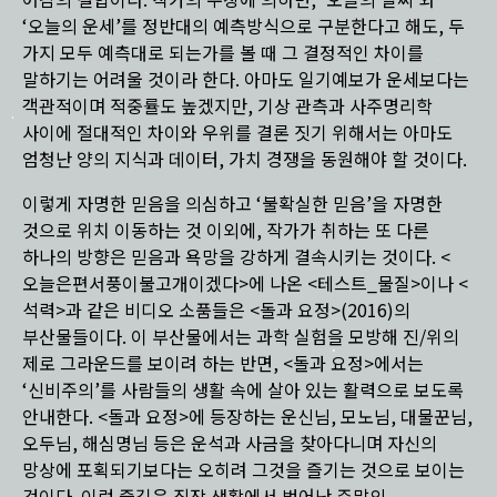
어감의 결합이다. 작가의 주장에 의하면, ‘오늘의 날씨’와
‘오늘의 운세’를 정반대의 예측방식으로 구분한다고 해도, 두
가지 모두 예측대로 되는가를 볼 때 그 결정적인 차이를
말하기는 어려울 것이라 한다. 아마도 일기예보가 운세보다는
객관적이며 적중률도 높겠지만, 기상 관측과 사주명리학
사이에 절대적인 차이와 우위를 결론 짓기 위해서는 아마도
엄청난 양의 지식과 데이터, 가치 경쟁을 동원해야 할 것이다.
이렇게 자명한 믿음을 의심하고 ‘불확실한 믿음’을 자명한
것으로 위치 이동하는 것 이외에, 작가가 취하는 또 다른
하나의 방향은 믿음과 욕망을 강하게 결속시키는 것이다. <
오늘은편서풍이불고개이겠다>에 나온 <테스트_물질>이나 <
석력>과 같은 비디오 소품들은 <돌과 요정>(2016)의
부산물들이다. 이 부산물에서는 과학 실험을 모방해 진/위의
제로 그라운드를 보이려 하는 반면, <돌과 요정>에서는
‘신비주의’를 사람들의 생활 속에 살아 있는 활력으로 보도록
안내한다. <돌과 요정>에 등장하는 운신님, 모노님, 대물꾼님,
오두님, 해심명님 등은 운석과 사금을 찾아다니며 자신의
망상에 포획되기보다는 오히려 그것을 즐기는 것으로 보이는