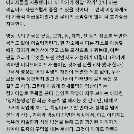
이미지들을 사용했다니, 이 작가가 정말 ‘작가’ 맞나 하는
의심마저 자연스럽게 품을 수 있을 것이다. 그런데 이상하게도
이 기술적 저급성이랄까 홈 무비의 소박함이 왠지 더 호기심을
자극한다.
영상 속의 인물은 굿당, 교회, 절, 폐허, 산 등의 장소를 특별한
목적도 없이 어슬렁거린다. 한 장소에서 다른 장소로 이동할
때면 갑자기 동영상이 멎고 스톱 모션으로 바뀌는데, 이런
편집 효과가 무엇을 노린 것인지도 가늠하기 어렵다. (작가에
의하면 비디오테이프가 늘어진 것처럼 만들고자 했다 한다.)
그래서 영상은 어떤 익명의 개인이 특별한 목표 없이, 누가
보든 아무 상관하지 않고 장난삼아 인터넷에 올려놓은 것
같기도 하다. 그런데 이렇게 정체불명의 영상이라는
점이야말로 주목을 끈다. 임영주 작업에 자주 보이는 이러한
‘정체불명성’은 최근 조금씩 덜 해지는 것 같지만, 대체로
그녀의 작업에 흐르는 특징이라고 할 만하다. 정체를 넘어
설득과 선전, 기획과 과장이 만연한 세상에서, 이런 이미지는
특유의 허술함과 사심 없음을 통해 그런 과잉된 이미지의
세계에 모종의 구멍을 내는 듯하다. 그것이 아마도 작품의