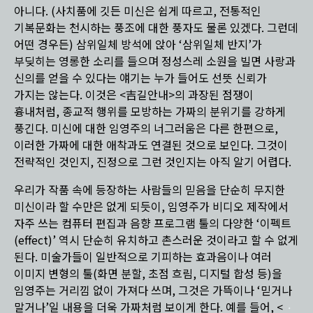
아니다. (사치품에 깃든 미신은 쉽게 따르고, 전통적인
기복문화는 천시하는 풍조에 대한 풍자도 물론 있겠다. 그런데
어떤 경우든) 삼위일체 방석에 앉아 ‘삼위일체 반지’가
부딪히는 영롱한 소리를 들으며 정성스레 소원을 빌면 사랑과
신의를 얻을 수 있다는 얘기는 누가 들어도 선뜻 신뢰가
가지는 않는다. 이것은 <吉길안내>의 과장된 점쟁이
흉내처럼, 종교적 행위를 모방하는 가짜의 분위기를 강하게
풍긴다. 미신에 대한 임영주의 너그러움은 다른 한편으로,
이러한 가짜에 대한 애착과도 연결된 것으로 보인다. 그것이
전략적인 것인지, 진정으로 그런 것인지는 아직 알기 어렵다.
우리가 작품 속에 등장하는 사람들의 믿음을 단순히 무지한
미신이라 할 수만은 없게 되듯이, 임영주가 비디오 제작에서
자주 쓰는 컴퓨터 편집과 음향 프로그램 툴의 다양한 ‘이펙트
(effect)’ 역시 단순히 유치하고 촌스러운 것이라고 할 수 없게
된다. 미술가들이 일반적으로 기피하는 효과음이나 여러
이미지 변형의 툴(화면 분할, 초점 흐림, 디지털 합성 등)을
임영주는 거리낌 없이 가져다 쓰며, 그것은 가뜩이나 ‘믿거나
말거나’일 내용을 더욱 가짜처럼 보이게 한다. 예를 들어, <