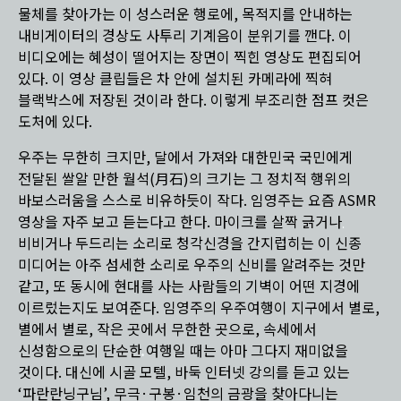
물체를 찾아가는 이 성스러운 행로에, 목적지를 안내하는
내비게이터의 경상도 사투리 기계음이 분위기를 깬다. 이
비디오에는 혜성이 떨어지는 장면이 찍힌 영상도 편집되어
있다. 이 영상 클립들은 차 안에 설치된 카메라에 찍혀
블랙박스에 저장된 것이라 한다. 이렇게 부조리한 점프 컷은
도처에 있다.
우주는 무한히 크지만, 달에서 가져와 대한민국 국민에게
전달된 쌀알 만한 월석(月石)의 크기는 그 정치적 행위의
바보스러움을 스스로 비유하듯이 작다. 임영주는 요즘 ASMR
영상을 자주 보고 듣는다고 한다. 마이크를 살짝 긁거나
비비거나 두드리는 소리로 청각신경을 간지럽히는 이 신종
미디어는 아주 섬세한 소리로 우주의 신비를 알려주는 것만
같고, 또 동시에 현대를 사는 사람들의 기벽이 어떤 지경에
이르렀는지도 보여준다. 임영주의 우주여행이 지구에서 별로,
별에서 별로, 작은 곳에서 무한한 곳으로, 속세에서
신성함으로의 단순한 여행일 때는 아마 그다지 재미없을
것이다. 대신에 시골 모텔, 바둑 인터넷 강의를 듣고 있는
‘파란란닝구님’, 무극·구봉·임천의 금광을 찾아다니는