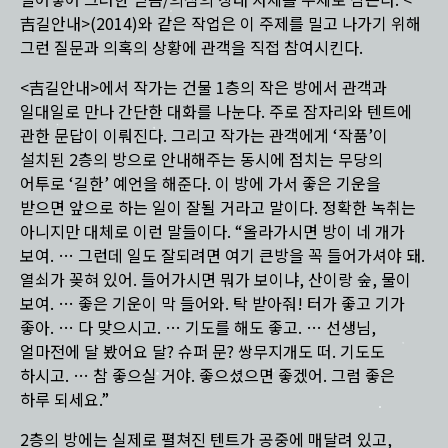
밀어넣어 그러한 믿음/의심의 상태 자체를 주제로 삼는다. <
吉길안내>(2014)와 같은 작업은 이 주제를 밀고 나가기 위해
그런 질문과 의혹의 상황에 관객을 직접 참여시킨다.
<吉길안내>에서 작가는 건물 1층의 작은 방에서 관객과
일대일로 만나 간단한 대화를 나눈다. 주로 잠자리와 텐트에
관한 문답이 이뤄진다. 그리고 작가는 관객에게 ‘작품’이
설치된 2층의 방으로 안내해주는 동시에 점치는 무당의
어투로 ‘길한’ 예언을 해준다. 이 방에 가서 좋은 기운을
받으면 앞으로 하는 일이 잘될 거라고 말이다. 정확한 녹취는
아니지만 대체로 이런 말들이다. “올라가시면 방이 네 개가
보여. … 그런데 일도 잘되려면 여기 큰방을 꼭 들어가셔야 돼.
열쇠가 꽂혀 있어. 들어가시면 뭐가 보이냐, 산이랑 숲, 물이
보여. … 좋은 기운이 막 들어와. 탁 받아줘! 터가 좋고 기가
좋아. … 다 맞으시고. … 기도를 해도 좋고. … 선생님,
얼마전에 달 봤어요 달? 슈퍼 문? 쌍무지개도 떠. 기도도
하시고. … 참 좋으실 거야. 좋으셨으면 좋겠어. 그럼 좋은
하루 되세요.”
2층의 방에는 실제로 펼쳐진 텐트가 공중에 매달려 있고,