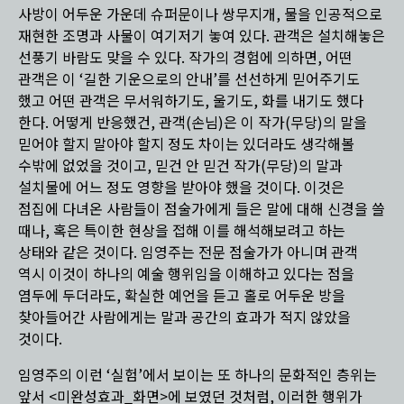
사방이 어두운 가운데 슈퍼문이나 쌍무지개, 물을 인공적으로
재현한 조명과 사물이 여기저기 놓여 있다. 관객은 설치해놓은
선풍기 바람도 맞을 수 있다. 작가의 경험에 의하면, 어떤
관객은 이 ‘길한 기운으로의 안내’를 선선하게 믿어주기도
했고 어떤 관객은 무서워하기도, 울기도, 화를 내기도 했다
한다. 어떻게 반응했건, 관객(손님)은 이 작가(무당)의 말을
믿어야 할지 말아야 할지 정도 차이는 있더라도 생각해볼
수밖에 없었을 것이고, 믿건 안 믿건 작가(무당)의 말과
설치물에 어느 정도 영향을 받아야 했을 것이다. 이것은
점집에 다녀온 사람들이 점술가에게 들은 말에 대해 신경을 쓸
때나, 혹은 특이한 현상을 접해 이를 해석해보려고 하는
상태와 같은 것이다. 임영주는 전문 점술가가 아니며 관객
역시 이것이 하나의 예술 행위임을 이해하고 있다는 점을
염두에 두더라도, 확실한 예언을 듣고 홀로 어두운 방을
찾아들어간 사람에게는 말과 공간의 효과가 적지 않았을
것이다.
임영주의 이런 ‘실험’에서 보이는 또 하나의 문화적인 층위는
앞서 <미완성효과_화면>에 보였던 것처럼, 이러한 행위가