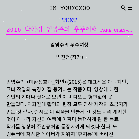
IM YOUNGZOO
ABOUT
TEXT
Introduction
CV
2016 박찬경_임영주의 우주여행
PARK CHAN-KYONG_IM YOUNGZOO'S JOURNEY TO SPACE
NEWS
Indivisual Project
Participation Project
임영주의 우주여행
TEXT
박찬경(작가)
Critic
Review
임영주의 <미완성효과_화면>(2015)은 대표작은 아니지만,
그녀 작업의 특징이 잘 풍겨나는 작품이다. 영상에 대한
일반의 기대나 잣대로 보면 이 비디오는 형편없이 못
만들었다. 저화질에 촬영과 편집 모두 영상 제작의 초급자가
만든 것 같다. 실제로 이 작품을 만들게 된 것도 미리 계획한
것이 아니라 자신의 여행에 어쩌다 동행하게 된 한 동료
작가를 영상에 주인공처럼 등장시키게 되었다 한다. 또
컴퓨터에 저장한 데이터가 지워져 ‘휴지통’에 버려진