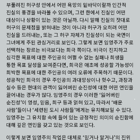
부풀려진 허구성 안에서 어떤 욕망의 밑바닥이랄까 인간적
진실의 풍경을 바라볼 수 있으며, 그런 한에서 진실인 어떤
대상이나 상황이 있는 것은 아닐까. 다시 말해 진실의 잣대로
허구의 문제점을 밝혀내는 것이 아니라 허구가 오히려 어떤
진실을 드러내는, 또는 그 허구 자체가 진실성이 되는 국면이
그녀에게 주된 관심거리로 보인다. 그렇게 보면 임영주가 주로
선택하는 장르는 비극보다는 희극 쪽이다. 비극이 진지하고
심각한 목표에 대한 주인공의 어쩔 수 없는 실패나 희생을
통한 목표 달성을 보여준다면, 희극은 애초에 성공할 가능성이
희박한 목표에 대한 주인공의 여러 오류에 주목하기 때문이다.
성공적인 희극의 경우 주인공의 과대망상이나 헛수고, 과장과
실수 등은 현대의 관객이 잃어버린 순진성에 대한 어떤 연민을
끌어내는 경우가 많다. 임영주의 경우 이러한 ‘잃어버린
순진성’이 영성, 믿음, 희구 등과 얽혀 있고, 따라서 ‘배운
사람’들이나 ‘세련된 도시 사람들’에게는 유치해보일 수 있다.
임영주는 그 유치함 속에 들어 있는 긍정적인 의미의 순진함에
대해 깊은 연민을 갖고 있는 것으로 보인다.
이렇게 보면 임영주의 작업은 대체로 ‘믿거나 말거나’의 진위