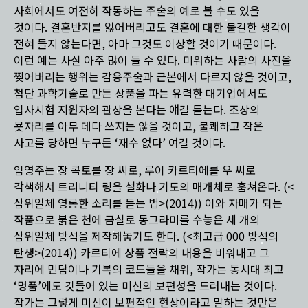
사회에서도 여전히 작동하는 주술의 예로 볼 수도 있을
것이다. 결혼반지를 잃어버리고도 결혼에 대한 불길한 생각이
전혀 들지 않는다면, 아마 그것도 이상할 것이기 때문이다.
이런 예는 사실 아주 많이 들 수 있다. 미워하는 사람의 사진을
찢어버리는 행위는 감응주술과 근본에서 다르지 않을 것이고,
첨단 과학기술로 만든 상품을 파는 유력한 대기업에서도
입사시험 지원자의 관상을 본다는 얘길 듣는다. 조상의
묫자리를 아무 데다 쓰지는 않을 것이고, 불쾌하고 작은
사고를 당하면 누구든 ‘재수 없다’ 여길 것이다.
임영주는 장 콕토를 장 씨로, 루이 카르티에를 우 씨로
각색해서 트리니티 링을 설화나 기도의 매개체로 훔쳐온다. (<
삼위일체 영롱한 소리를 듣는 법>(2014)) 이와 자매가 되는
작품으로 붉은 천에 금실로 동그라미를 수놓은 세 개의
삼위일체 방석을 제작해놓기도 한다. (<최고급 000 방석의
탄생>(2014)) 카르티에 상품 전략의 내용을 비워내고 그
자리에 민담이나 기복의 코드들을 채워, 작가는 동시대 최고
‘명품’에도 깃들어 있는 미신의 보편성을 드러내는 것이다.
작가는 그렇게 미신이 보편적인 현상이라고 말하는 것만은