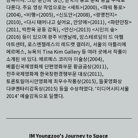
감독이다. 그는 분단과 냉전, 한국의 종교 문화 등을 주제로
다룬다. 주요 영상 작업으로는 <세트>(2000), <파워 통로>
(2004), <비행>(2005), <신도안>(2008), <광명천지>
(2010), <다시 태어나고 싶어요, 안양에>(2011), <파란만장>
(2011, 박찬욱 공동 감독), <만신>(2013) <시민의 숲>
(2016) 등이 있으며 광주 비엔날레, 암스테르담의 드 아펠
아트센터, 로스엔젤레스의 레드캣 갤러리, 서울의 아틀리에
에르메스, 뉴욕의 Tina Kim Gallery 등 여러 곳에서 작품이
소개된 바 있다. 에르메스 코리아 미술상(2004),
베를린국제영화제 단편영화부문 황금곰상(2011),
전주국제영화제 한국장편경쟁부문 대상(2011),
토론토릴아시안영화제 최우수작품상(2015), 들꽃영화상
다큐멘타리감독상(2015) 등을 수상하였다. ‘미디어시티서울
2014’ 예술감독으로 일했다.
IM Youngzoo's Journey to Space