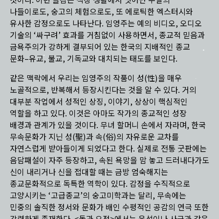
것이다. 이런 즐김은 직장 생활에서 벗어난 주말의
나들이로도, 숭고의 체험으로도, 또 에로틱한 엑스터시와
유사한 감정으로도 나타난다. 임영주는 예의 비디오, 오디오
기술의 ‘싸구려’ 효과를 거침없이 사용하면서, 종교적 믿음과
금욕주의가 강하게 결부되어 있는 한국의 지배적인 종교
문화–유교, 불교, 기독교와 대치되는 태도를 보인다.
같은 맥락에서 우리는 임영주의 작품이 성(性)을 매우
노골적으로, 반복해서 등장시킨다는 것을 알 수 있다. 거의
대부분 작업에서 성적인 상징, 이야기, 상상이 핵심적인
역할을 하고 있다. 이것은 아마도 작가의 종교적인 성장
배경과 관계가 있을 것이다. 무녀 할머니 손에서 자라며, 한국
무속문화가 지닌 성(聖)과 속(俗)의 자유로운 교차를
자연스럽게 받아들이게 되었다고 한다. 실제로 전통 굿판에는
음담패설이 자주 등장하고, 속된 욕망을 맘 놓고 드러내다가도
신이 내리거나 신을 접대할 때는 금방 엄숙해지는
종교문화적으로 독특한 역학이 있다. 감정을 수직적으로
고양시키는 ‘고급종교’의 숭고미학과는 달리, 무속에는
민중의 솔직한 정서와 문화가 배인 수평적인 공감의 연극 또한