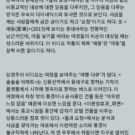
강력하게 존재한다. <돌과 요정>에서는 운석이나 사금과 같은
비종교적인 대상에 대한 믿음을 다루지만, 그 믿음을 다루는
방식은 무속의 다이내믹스와 유사한 것으로 보인다. 사금을
캐는 사람들에게 금은 금이기도 하고 ‘요정’이기도 하다. 또 <
애동(愛東)>(2015)에 보이는 촛대바위는 전형적인
남근석인데, 아들 낳기를 바라는 여성들의 비손의 대상일 때는
성스러운 바위이다. 이 비디오 작품의 제목 ‘애동’은 ‘야동’을
살짝 비튼 말이기도 하다.
임영주의 비디오는 여정을 보여주는 ‘여행 다큐’가 많다. <
술술술 아파트>는 신용산역에서 동대구로 향하는 기차의
플랫폼에서 시작해 명곡리로 향하는 버스로 이어진다. 이
여정에서 차창 밖의 풍경이나 공사중인 건물 등은 ‘아무런
느낌 없음’ 때문에 이상한 느낌을 준다. <미완성효과_화면>
에서는 종교시설들 중간에 갑자기 모텔 건물을 비추는
당황스러운 점프 컷이 있다. <돌과 요정>에서는 운석과
사금을 찾아가는 여로에서 이런저런 소리와 풍경이
불규칙하게 나타난다. 저 먼 우주에서 하필이면 지구로 떨어진