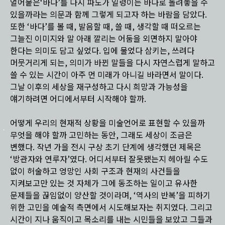
얼어붙은‘바다’를 다시 파도가 일렁이는 바다로 돌려놓을 수
있을까라는 의문과 함께 그렇게 되고자 하는 바람을 담았다.
또한 ‘바다’를 볼 때, 발음할 때, 쓸 때, 생각할 때 떠오르는
그늘진 이미지와 말 아래 깔리는 어둠을 외면하지 말아야
한다는 의미도 담고 싶었다. 입에 물었다 삼키는, 쓰려다
머뭇거리게 되는, 의미가 바뀐 말들을 다시 자연스럽게 말하고
쓸 수 있는 시간이 아주 먼 미래가 아니길 바라면서 말이다.
그날 이후의 세상을 재구성하고 다시 희망과 가능성을
얘기하려면 어디에서부터 시작해야 할까.
어떻게 우리의 현재적 상황을 미술언어로 표현할 수 있을까
무엇을 해야 할까 고민하는 동안, 그래도 세상이 조금은
변했다. 작년 가을 전시 구상 초기 단계에 생각했던 제목은
‘방관자와 연루자’였다. 어디서부터 잘못됐는지 헤아릴 수도
없이 허술하고 엉망인 사회 구조과 현재의 사건들을
지켜보고만 있는 것 자체가 그에 동조하는 일이고 유사한
문제들을 끊임없이 양산할 것이라며, ‘역사의 반복’을 피하기
위한 고민을 예술적 측면에서 시도해보자는 취지였다. 그리고
시간이 지나 움직이고 목소리를 내는 시민들을 보았고 그들과