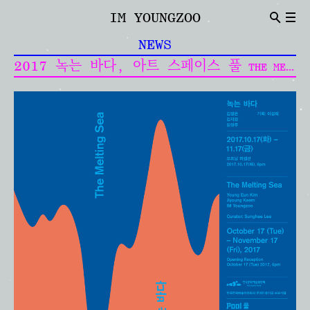
IM YOUNGZOO
ABOUT
NEWS
Introduction
CV
2017 녹는 바다, 아트 스페이스 풀
THE MELTING SEA, ART SPACE POOL
NEWS
Indivisual Project
Participation Project
TEXT
Critic
Review