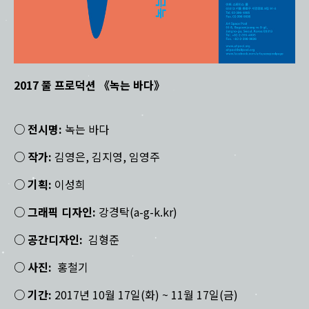
2017 풀 프로덕션
《녹는 바다
》
○ 전시명:
녹는 바다
○ 작가:
김영은, 김지영, 임영주
○ 기획:
이성희
○ 그래픽 디자인:
강경탁(a-g-k.kr)
○ 공간디자인:
김형준
○ 사진:
홍철기
○ 기간:
2017년 10월 17일(화) ~ 11월 17일(금)