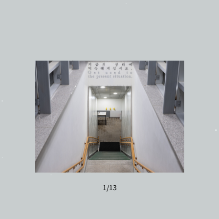
1
/
13