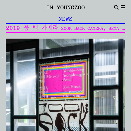
IM YOUNGZOO
ABOUT
NEWS
Introduction
CV
2019 줌 백 카메라
ZOOM BACK CAMERA, SEMA BUNKER
NEWS
Indivisual Project
Participation Project
TEXT
Critic
Review